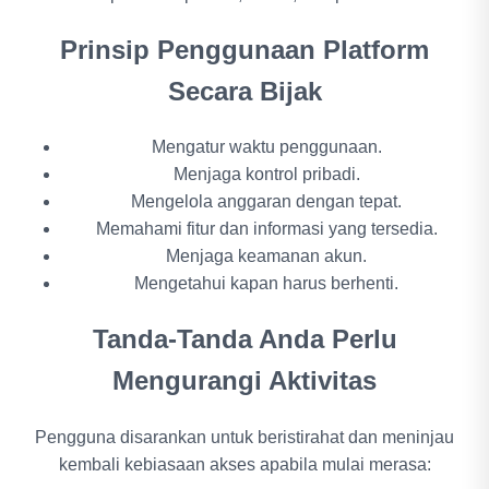
Prinsip Penggunaan Platform
Secara Bijak
Mengatur waktu penggunaan.
Menjaga kontrol pribadi.
Mengelola anggaran dengan tepat.
Memahami fitur dan informasi yang tersedia.
Menjaga keamanan akun.
Mengetahui kapan harus berhenti.
Tanda-Tanda Anda Perlu
Mengurangi Aktivitas
Pengguna disarankan untuk beristirahat dan meninjau
kembali kebiasaan akses apabila mulai merasa: