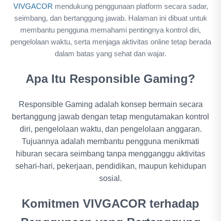
VIVGACOR
mendukung penggunaan platform secara sadar,
seimbang, dan bertanggung jawab. Halaman ini dibuat untuk
membantu pengguna memahami pentingnya kontrol diri,
pengelolaan waktu, serta menjaga aktivitas online tetap berada
dalam batas yang sehat dan wajar.
Apa Itu Responsible Gaming?
Responsible Gaming adalah konsep bermain secara
bertanggung jawab dengan tetap mengutamakan kontrol
diri, pengelolaan waktu, dan pengelolaan anggaran.
Tujuannya adalah membantu pengguna menikmati
hiburan secara seimbang tanpa mengganggu aktivitas
sehari-hari, pekerjaan, pendidikan, maupun kehidupan
sosial.
Komitmen VIVGACOR terhadap