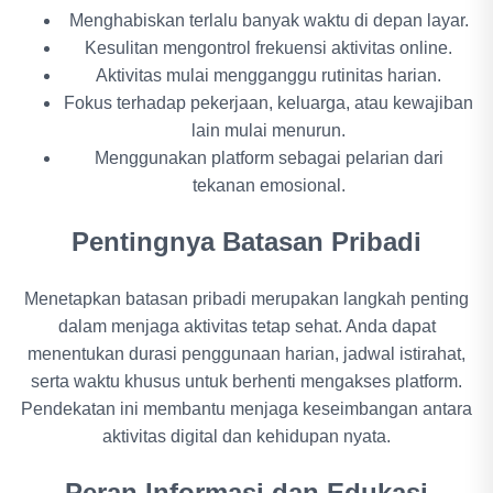
Menghabiskan terlalu banyak waktu di depan layar.
Kesulitan mengontrol frekuensi aktivitas online.
Aktivitas mulai mengganggu rutinitas harian.
Fokus terhadap pekerjaan, keluarga, atau kewajiban
lain mulai menurun.
Menggunakan platform sebagai pelarian dari
tekanan emosional.
Pentingnya Batasan Pribadi
Menetapkan batasan pribadi merupakan langkah penting
dalam menjaga aktivitas tetap sehat. Anda dapat
menentukan durasi penggunaan harian, jadwal istirahat,
serta waktu khusus untuk berhenti mengakses platform.
Pendekatan ini membantu menjaga keseimbangan antara
aktivitas digital dan kehidupan nyata.
Peran Informasi dan Edukasi